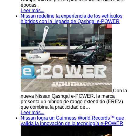
épocas.
Leer más...
Nissan redefine la experiencia de los vehículos
híbridos con la llegada de Qashqai e-POWER
Con la
nueva Nissan Qashqai e-POWER, la marca
presenta un híbrido de rango extendido (EREV)
que combina la practicidad de…
Leer más...
Nissan logra un Guinness World Records™ que
valida la innovación de la tecnología e-POWER