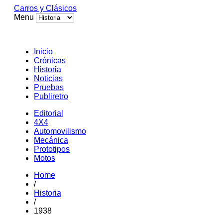
Carros y Clásicos
Menu
Inicio
Crónicas
Historia
Noticias
Pruebas
Publiretro
Editorial
4X4
Automovilismo
Mecánica
Prototipos
Motos
Home
/
Historia
/
1938