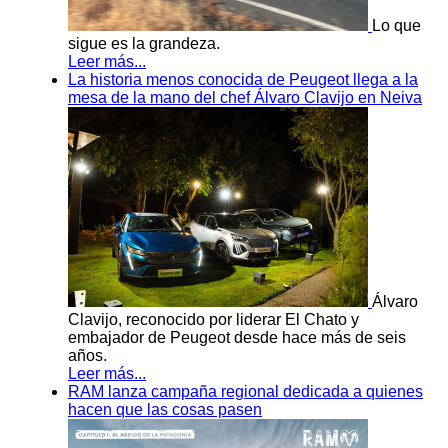
Lo que
sigue es la grandeza.
Leer más...
La historia menos conocida de Peugeot llega a la
mesa de la mano del chef Álvaro Clavijo en Neiva
Álvaro
Clavijo, reconocido por liderar El Chato y
embajador de Peugeot desde hace más de seis
años.
Leer más...
RAM lanza campaña regional dedicada a quienes
hacen que las cosas pasen