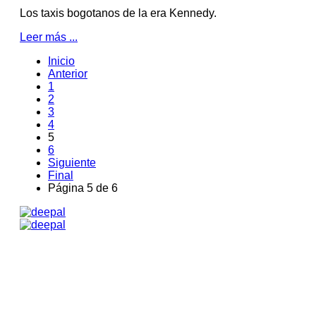
Los taxis bogotanos de la era Kennedy.
Leer más ...
Inicio
Anterior
1
2
3
4
5
6
Siguiente
Final
Página 5 de 6