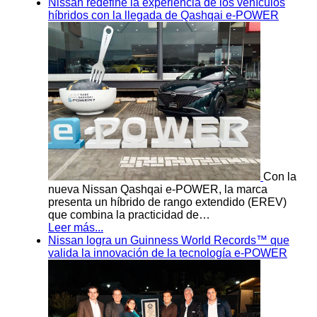
Nissan redefine la experiencia de los vehículos
híbridos con la llegada de Qashqai e-POWER
Con la
nueva Nissan Qashqai e-POWER, la marca
presenta un híbrido de rango extendido (EREV)
que combina la practicidad de…
Leer más...
Nissan logra un Guinness World Records™ que
valida la innovación de la tecnología e-POWER