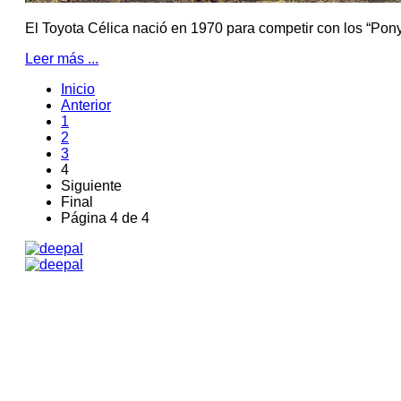
El Toyota Célica nació en 1970 para competir con los “Pon
Leer más ...
Inicio
Anterior
1
2
3
4
Siguiente
Final
Página 4 de 4