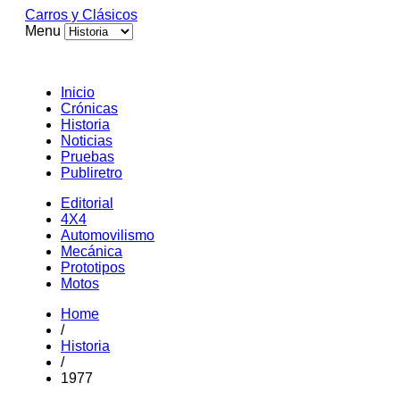
Carros y Clásicos
Menu
Inicio
Crónicas
Historia
Noticias
Pruebas
Publiretro
Editorial
4X4
Automovilismo
Mecánica
Prototipos
Motos
Home
/
Historia
/
1977