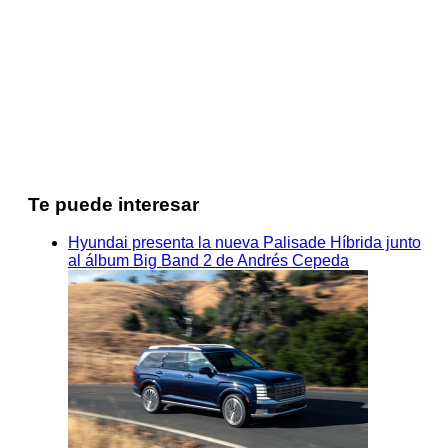
Te puede interesar
Hyundai presenta la nueva Palisade Híbrida junto
al álbum Big Band 2 de Andrés Cepeda