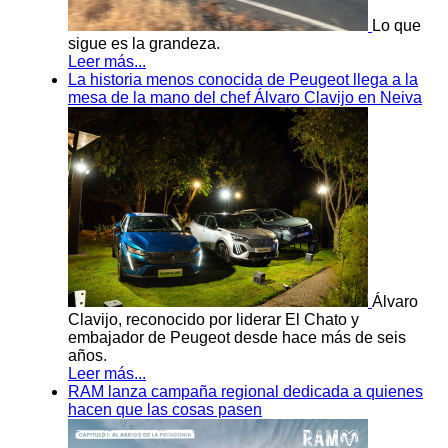
Lo que
sigue es la grandeza.
Leer más...
La historia menos conocida de Peugeot llega a la
mesa de la mano del chef Álvaro Clavijo en Neiva
Álvaro
Clavijo, reconocido por liderar El Chato y
embajador de Peugeot desde hace más de seis
años.
Leer más...
RAM lanza campaña regional dedicada a quienes
hacen que las cosas pasen