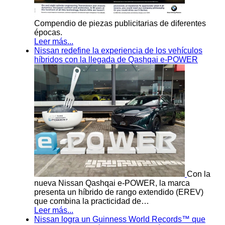
Compendio de piezas publicitarias de diferentes
épocas.
Leer más...
Nissan redefine la experiencia de los vehículos
híbridos con la llegada de Qashqai e-POWER
Con la
nueva Nissan Qashqai e-POWER, la marca
presenta un híbrido de rango extendido (EREV)
que combina la practicidad de…
Leer más...
Nissan logra un Guinness World Records™ que