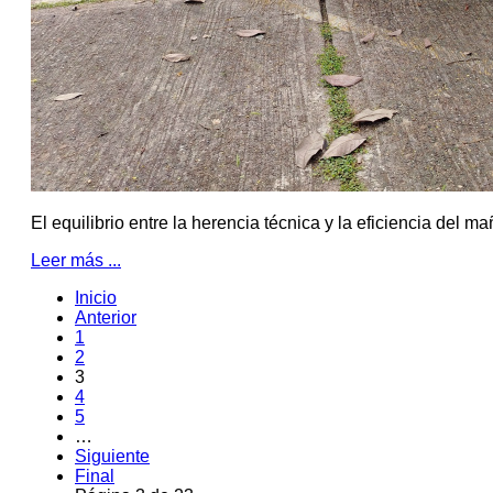
El equilibrio entre la herencia técnica y la eficiencia del m
Leer más ...
Inicio
Anterior
1
2
3
4
5
…
Siguiente
Final