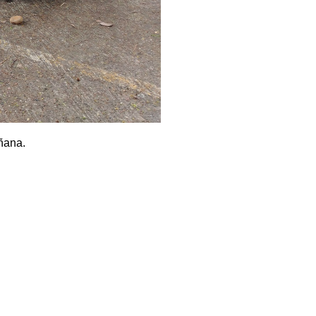
añana.