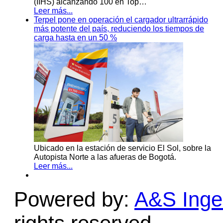
(IIHS) alcanzando 100 en Top…
Leer más...
Terpel pone en operación el cargador ultrarrápido
más potente del país, reduciendo los tiempos de
carga hasta en un 50 %
Ubicado en la estación de servicio El Sol, sobre la
Autopista Norte a las afueras de Bogotá.
Leer más...
Powered by:
A&S Ingen