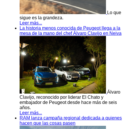
Lo que
sigue es la grandeza.
Leer más...
La historia menos conocida de Peugeot llega a la
mesa de la mano del chef Álvaro Clavijo en Neiva
Álvaro
Clavijo, reconocido por liderar El Chato y
embajador de Peugeot desde hace más de seis
años.
Leer más...
RAM lanza campaña regional dedicada a quienes
hacen que las cosas pasen