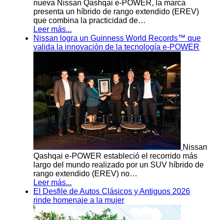
nueva Nissan Qashqai e-POWER, la marca
presenta un híbrido de rango extendido (EREV)
que combina la practicidad de…
Leer más...
Nissan logra un Guinness World Records™ que
valida la innovación de la tecnología e-POWER
Nissan
Qashqai e-POWER estableció el recorrido más
largo del mundo realizado por un SUV híbrido de
rango extendido (EREV) no…
Leer más...
El Desfile de Autos Clásicos y Antiguos 2026
rinde homenaje a la mujer