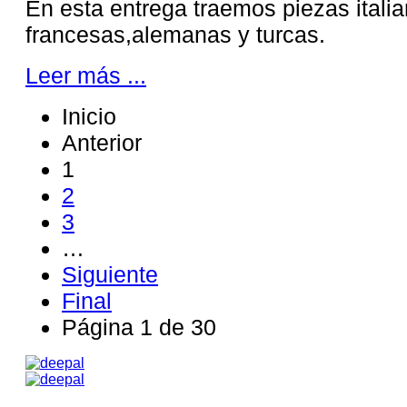
En esta entrega traemos piezas itali
francesas,alemanas y turcas.
Leer más ...
Inicio
Anterior
1
2
3
…
Siguiente
Final
Página 1 de 30