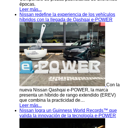
épocas.
Leer más...
Nissan redefine la experiencia de los vehículos
híbridos con la llegada de Qashqai e-POWER
Con la
nueva Nissan Qashqai e-POWER, la marca
presenta un híbrido de rango extendido (EREV)
que combina la practicidad de…
Leer más...
Nissan logra un Guinness World Records™ que
valida la innovación de la tecnología e-POWER