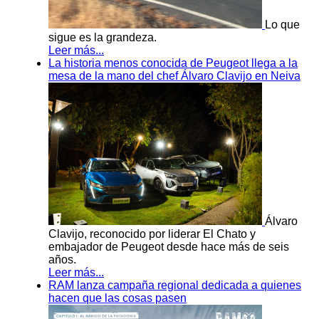
Lo que
sigue es la grandeza.
Leer más...
La historia menos conocida de Peugeot llega a la
mesa de la mano del chef Álvaro Clavijo en Neiva
Álvaro
Clavijo, reconocido por liderar El Chato y
embajador de Peugeot desde hace más de seis
años.
Leer más...
RAM lanza campaña regional dedicada a quienes
hacen que las cosas pasen