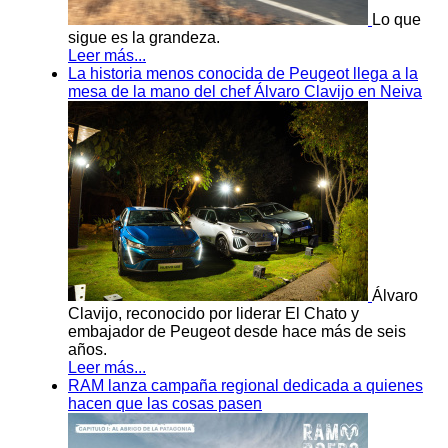
Lo que
sigue es la grandeza.
Leer más...
La historia menos conocida de Peugeot llega a la
mesa de la mano del chef Álvaro Clavijo en Neiva
Álvaro
Clavijo, reconocido por liderar El Chato y
embajador de Peugeot desde hace más de seis
años.
Leer más...
RAM lanza campaña regional dedicada a quienes
hacen que las cosas pasen