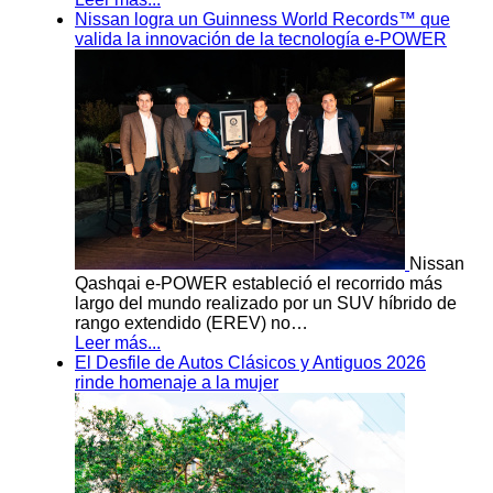
Nissan logra un Guinness World Records™ que
valida la innovación de la tecnología e-POWER
Nissan
Qashqai e-POWER estableció el recorrido más
largo del mundo realizado por un SUV híbrido de
rango extendido (EREV) no…
Leer más...
El Desfile de Autos Clásicos y Antiguos 2026
rinde homenaje a la mujer