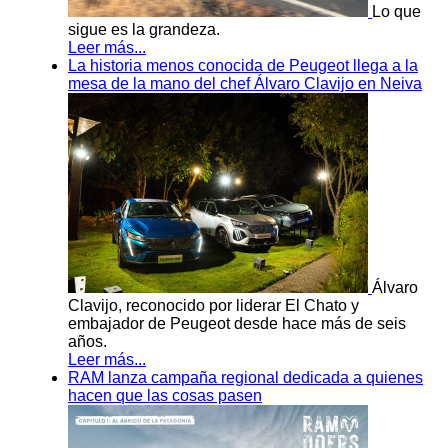
Lo que
sigue es la grandeza.
Leer más...
La historia menos conocida de Peugeot llega a la
mesa de la mano del chef Álvaro Clavijo en Neiva
Álvaro
Clavijo, reconocido por liderar El Chato y
embajador de Peugeot desde hace más de seis
años.
Leer más...
RAM lanza campaña regional dedicada a quienes
hacen que las cosas pasen