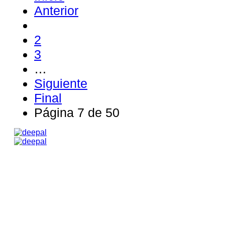
Anterior
2
3
…
Siguiente
Final
Página 7 de 50