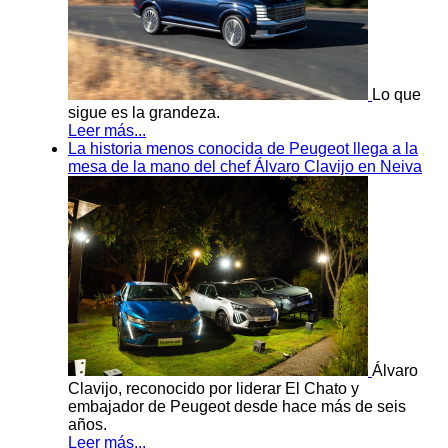
Lo que
sigue es la grandeza.
Leer más...
La historia menos conocida de Peugeot llega a la
mesa de la mano del chef Álvaro Clavijo en Neiva
Álvaro
Clavijo, reconocido por liderar El Chato y
embajador de Peugeot desde hace más de seis
años.
Leer más...