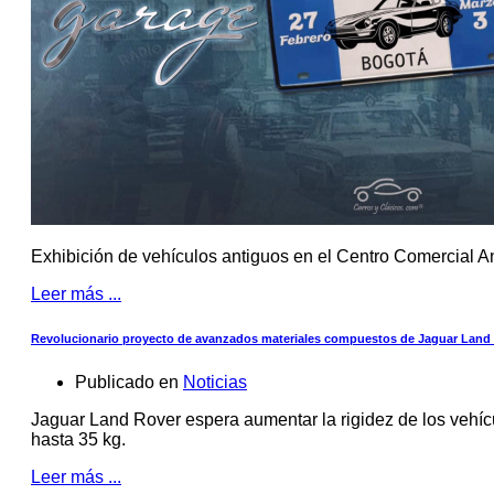
Exhibición de vehículos antiguos en el Centro Comercial A
Leer más ...
Revolucionario proyecto de avanzados materiales compuestos de Jaguar Land R
Publicado en
Noticias
Jaguar Land Rover espera aumentar la rigidez de los vehíc
hasta 35 kg.
Leer más ...