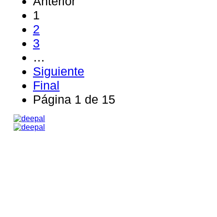
Anterior
1
2
3
…
Siguiente
Final
Página 1 de 15