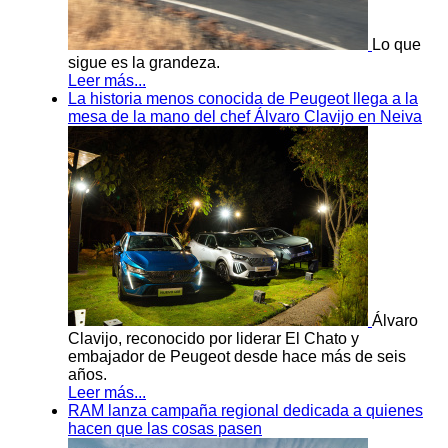
Lo que
sigue es la grandeza.
Leer más...
La historia menos conocida de Peugeot llega a la
mesa de la mano del chef Álvaro Clavijo en Neiva
Álvaro
Clavijo, reconocido por liderar El Chato y
embajador de Peugeot desde hace más de seis
años.
Leer más...
RAM lanza campaña regional dedicada a quienes
hacen que las cosas pasen