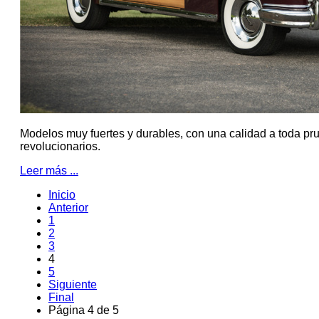
Modelos muy fuertes y durables, con una calidad a toda pr
revolucionarios.
Leer más ...
Inicio
Anterior
1
2
3
4
5
Siguiente
Final
Página 4 de 5