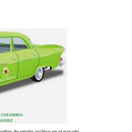
rillos de origén asiático,en el pasado