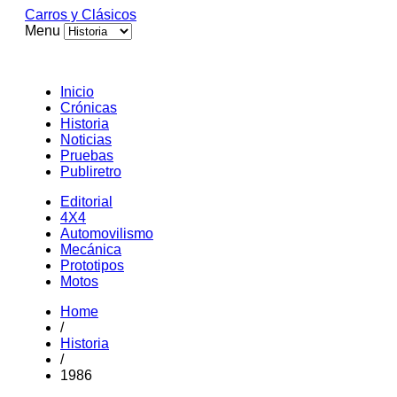
Carros y Clásicos
Menu
Inicio
Crónicas
Historia
Noticias
Pruebas
Publiretro
Editorial
4X4
Automovilismo
Mecánica
Prototipos
Motos
Home
/
Historia
/
1986