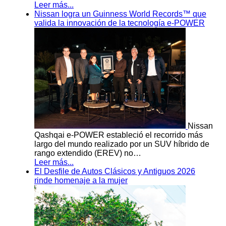
Leer más...
Nissan logra un Guinness World Records™ que
valida la innovación de la tecnología e-POWER
Nissan
Qashqai e-POWER estableció el recorrido más
largo del mundo realizado por un SUV híbrido de
rango extendido (EREV) no…
Leer más...
El Desfile de Autos Clásicos y Antiguos 2026
rinde homenaje a la mujer