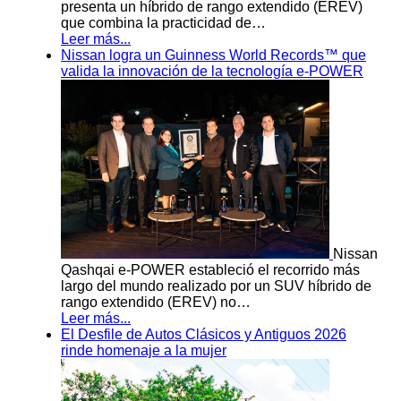
presenta un híbrido de rango extendido (EREV)
que combina la practicidad de…
Leer más...
Nissan logra un Guinness World Records™ que
valida la innovación de la tecnología e-POWER
Nissan
Qashqai e-POWER estableció el recorrido más
largo del mundo realizado por un SUV híbrido de
rango extendido (EREV) no…
Leer más...
El Desfile de Autos Clásicos y Antiguos 2026
rinde homenaje a la mujer