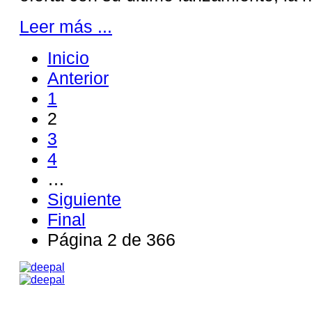
Leer más ...
Inicio
Anterior
1
2
3
4
…
Siguiente
Final
Página 2 de 366