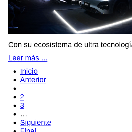
Con su ecosistema de ultra tecnología e
Leer más ...
Inicio
Anterior
2
3
…
Siguiente
Final