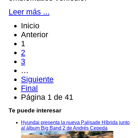
Leer más ...
Inicio
Anterior
1
2
3
…
Siguiente
Final
Página 1 de 41
Te puede interesar
Hyundai presenta la nueva Palisade Híbrida junto
al álbum Big Band 2 de Andrés Cepeda