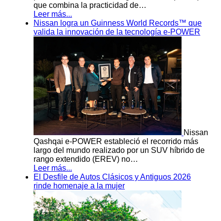
que combina la practicidad de…
Leer más...
Nissan logra un Guinness World Records™ que
valida la innovación de la tecnología e-POWER
Nissan
Qashqai e-POWER estableció el recorrido más
largo del mundo realizado por un SUV híbrido de
rango extendido (EREV) no…
Leer más...
El Desfile de Autos Clásicos y Antiguos 2026
rinde homenaje a la mujer