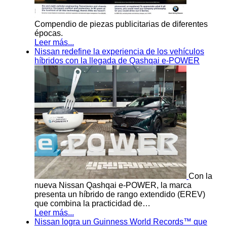
Compendio de piezas publicitarias de diferentes
épocas.
Leer más...
Nissan redefine la experiencia de los vehículos
híbridos con la llegada de Qashqai e-POWER
Con la
nueva Nissan Qashqai e-POWER, la marca
presenta un híbrido de rango extendido (EREV)
que combina la practicidad de…
Leer más...
Nissan logra un Guinness World Records™ que