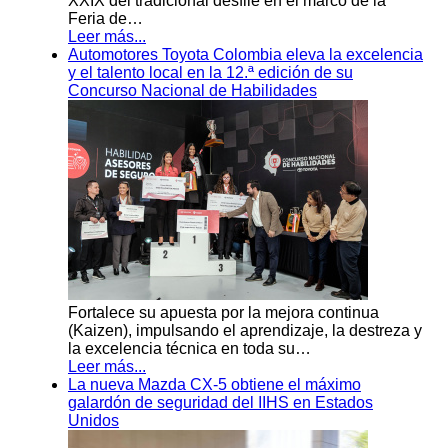
XXIX del tradicional desfile en el marco de la
Feria de…
Leer más...
Automotores Toyota Colombia eleva la excelencia
y el talento local en la 12.ª edición de su
Concurso Nacional de Habilidades
Fortalece su apuesta por la mejora continua
(Kaizen), impulsando el aprendizaje, la destreza y
la excelencia técnica en toda su…
Leer más...
La nueva Mazda CX-5 obtiene el máximo
galardón de seguridad del IIHS en Estados
Unidos