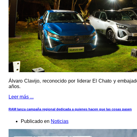
Álvaro Clavijo, reconocido por liderar El Chato y embaj
años.
Leer más ...
RAM lanza campaña regional dedicada a quienes hacen que las cosas pasen
Publicado en
Noticias