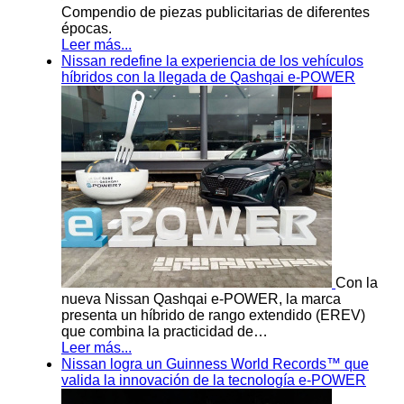
Compendio de piezas publicitarias de diferentes
épocas.
Leer más...
Nissan redefine la experiencia de los vehículos
híbridos con la llegada de Qashqai e-POWER
Con la
nueva Nissan Qashqai e-POWER, la marca
presenta un híbrido de rango extendido (EREV)
que combina la practicidad de…
Leer más...
Nissan logra un Guinness World Records™ que
valida la innovación de la tecnología e-POWER