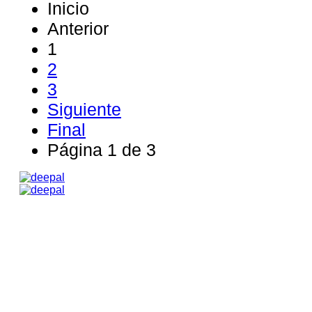
Inicio
Anterior
1
2
3
Siguiente
Final
Página 1 de 3