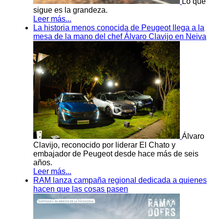
Lo que
sigue es la grandeza.
Leer más...
La historia menos conocida de Peugeot llega a la
mesa de la mano del chef Álvaro Clavijo en Neiva
Álvaro
Clavijo, reconocido por liderar El Chato y
embajador de Peugeot desde hace más de seis
años.
Leer más...
RAM lanza campaña regional dedicada a quienes
hacen que las cosas pasen