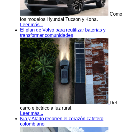
Como
los modelos Hyundai Tucson y Kona.
Leer más...
El plan de Volvo para reutilizar baterías y
transformar comunidades
Del
carro eléctrico a luz rural.
Leer más...
Kia y Alado recorren el corazón cafetero
colombiano