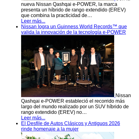
nueva Nissan Qashqai e-POWER, la marca
presenta un híbrido de rango extendido (EREV)
que combina la practicidad de…
Leer más...
Nissan logra un Guinness World Records™ que
valida la innovación de la tecnología e-POWER
Nissan
Qashqai e-POWER estableció el recorrido más
largo del mundo realizado por un SUV híbrido de
rango extendido (EREV) no…
Leer más...
El Desfile de Autos Clásicos y Antiguos 2026
rinde homenaje a la mujer