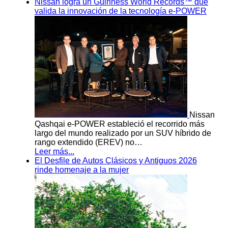
Nissan logra un Guinness World Records™ que
valida la innovación de la tecnología e-POWER
Nissan
Qashqai e-POWER estableció el recorrido más
largo del mundo realizado por un SUV híbrido de
rango extendido (EREV) no…
Leer más...
El Desfile de Autos Clásicos y Antiguos 2026
rinde homenaje a la mujer