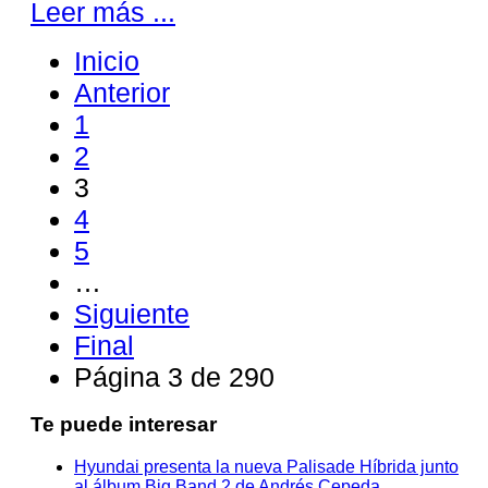
Leer más ...
Inicio
Anterior
1
2
3
4
5
…
Siguiente
Final
Página 3 de 290
Te puede interesar
Hyundai presenta la nueva Palisade Híbrida junto
al álbum Big Band 2 de Andrés Cepeda