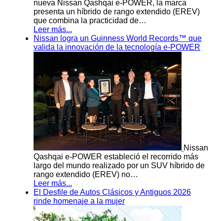
nueva Nissan Qashqai e-POWER, la marca
presenta un híbrido de rango extendido (EREV)
que combina la practicidad de…
Leer más...
Nissan logra un Guinness World Records™ que
valida la innovación de la tecnología e-POWER
Nissan
Qashqai e-POWER estableció el recorrido más
largo del mundo realizado por un SUV híbrido de
rango extendido (EREV) no…
Leer más...
El Desfile de Autos Clásicos y Antiguos 2026
rinde homenaje a la mujer