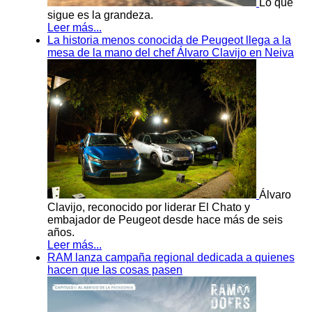
Lo que
sigue es la grandeza.
Leer más...
La historia menos conocida de Peugeot llega a la
mesa de la mano del chef Álvaro Clavijo en Neiva
Álvaro
Clavijo, reconocido por liderar El Chato y
embajador de Peugeot desde hace más de seis
años.
Leer más...
RAM lanza campaña regional dedicada a quienes
hacen que las cosas pasen