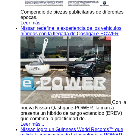
Compendio de piezas publicitarias de diferentes
épocas.
Leer más...
Nissan redefine la experiencia de los vehículos
híbridos con la llegada de Qashqai e-POWER
Con la
nueva Nissan Qashqai e-POWER, la marca
presenta un híbrido de rango extendido (EREV)
que combina la practicidad de…
Leer más...
Nissan logra un Guinness World Records™ que
valida la innovación de la tecnología e-POWER