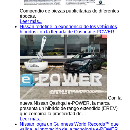
Compendio de piezas publicitarias de diferentes
épocas.
Leer más...
Nissan redefine la experiencia de los vehículos
híbridos con la llegada de Qashqai e-POWER
Con la
nueva Nissan Qashqai e-POWER, la marca
presenta un híbrido de rango extendido (EREV)
que combina la practicidad de…
Leer más...
Nissan logra un Guinness World Records™ que
valida la innovación de la tecnología e-POWER