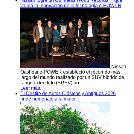
Nissan logra un Guinness World Records™ que
valida la innovación de la tecnología e-POWER
Nissan
Qashqai e-POWER estableció el recorrido más
largo del mundo realizado por un SUV híbrido de
rango extendido (EREV) no…
Leer más...
El Desfile de Autos Clásicos y Antiguos 2026
rinde homenaje a la mujer