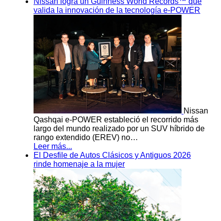
Nissan logra un Guinness World Records™ que
valida la innovación de la tecnología e-POWER
Nissan
Qashqai e-POWER estableció el recorrido más
largo del mundo realizado por un SUV híbrido de
rango extendido (EREV) no…
Leer más...
El Desfile de Autos Clásicos y Antiguos 2026
rinde homenaje a la mujer