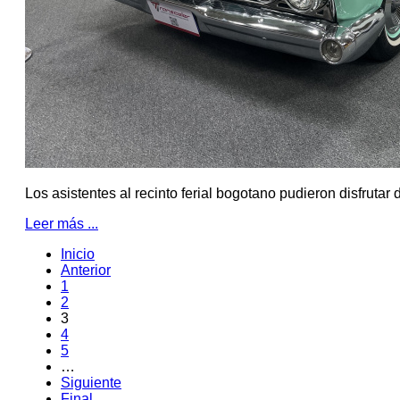
Los asistentes al recinto ferial bogotano pudieron disfruta
Leer más ...
Inicio
Anterior
1
2
3
4
5
…
Siguiente
Final