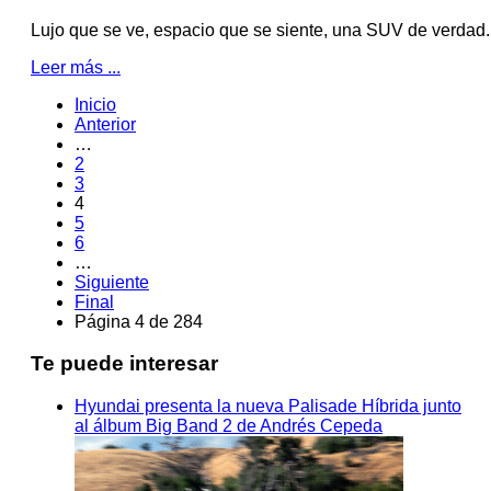
Lujo que se ve, espacio que se siente, una SUV de verdad.
Leer más ...
Inicio
Anterior
…
2
3
4
5
6
…
Siguiente
Final
Página 4 de 284
Te puede interesar
Hyundai presenta la nueva Palisade Híbrida junto
al álbum Big Band 2 de Andrés Cepeda