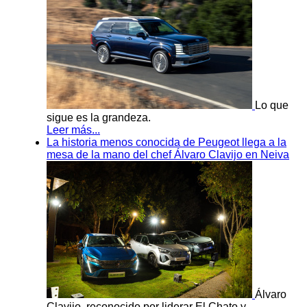
Lo que
sigue es la grandeza.
Leer más...
La historia menos conocida de Peugeot llega a la
mesa de la mano del chef Álvaro Clavijo en Neiva
Álvaro
Clavijo, reconocido por liderar El Chato y