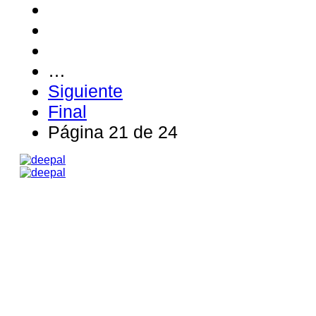
…
Siguiente
Final
Página 21 de 24