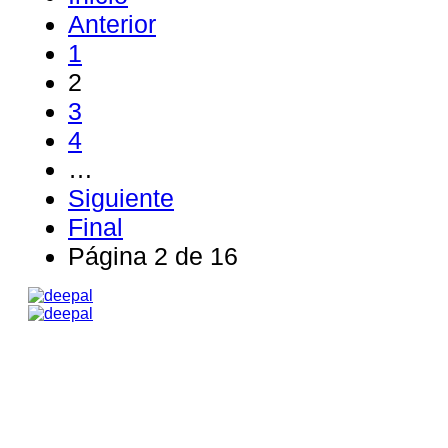
Anterior
1
2
3
4
…
Siguiente
Final
Página 2 de 16