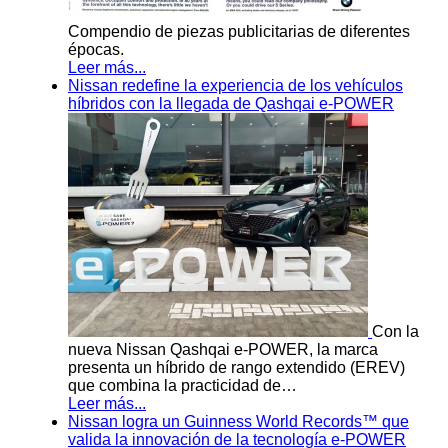
Compendio de piezas publicitarias de diferentes
épocas.
Leer más...
Nissan redefine la experiencia de los vehículos
híbridos con la llegada de Qashqai e-POWER
Con la
nueva Nissan Qashqai e-POWER, la marca
presenta un híbrido de rango extendido (EREV)
que combina la practicidad de…
Leer más...
Nissan logra un Guinness World Records™ que
valida la innovación de la tecnología e-POWER