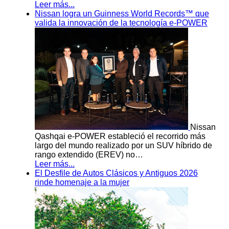
Leer más...
Nissan logra un Guinness World Records™ que
valida la innovación de la tecnología e-POWER
Nissan
Qashqai e-POWER estableció el recorrido más
largo del mundo realizado por un SUV híbrido de
rango extendido (EREV) no…
Leer más...
El Desfile de Autos Clásicos y Antiguos 2026
rinde homenaje a la mujer