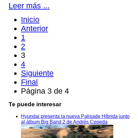
Leer más ...
Inicio
Anterior
1
2
3
4
Siguiente
Final
Página 3 de 4
Te puede interesar
Hyundai presenta la nueva Palisade Híbrida junto
al álbum Big Band 2 de Andrés Cepeda