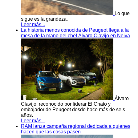
Lo que
sigue es la grandeza.
Leer más...
La historia menos conocida de Peugeot llega a la
mesa de la mano del chef Álvaro Clavijo en Neiva
Álvaro
Clavijo, reconocido por liderar El Chato y
embajador de Peugeot desde hace más de seis
años.
Leer más...
RAM lanza campaña regional dedicada a quienes
hacen que las cosas pasen