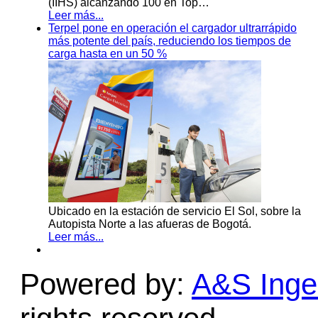
(IIHS) alcanzando 100 en Top…
Leer más...
Terpel pone en operación el cargador ultrarrápido
más potente del país, reduciendo los tiempos de
carga hasta en un 50 %
Ubicado en la estación de servicio El Sol, sobre la
Autopista Norte a las afueras de Bogotá.
Leer más...
Powered by:
A&S Ingen