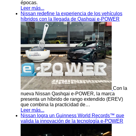
épocas.
Leer más...
Nissan redefine la experiencia de los vehículos
híbridos con la llegada de Qashqai e-POWER
Con la
nueva Nissan Qashqai e-POWER, la marca
presenta un híbrido de rango extendido (EREV)
que combina la practicidad de…
Leer más...
Nissan logra un Guinness World Records™ que
valida la innovación de la tecnología e-POWER