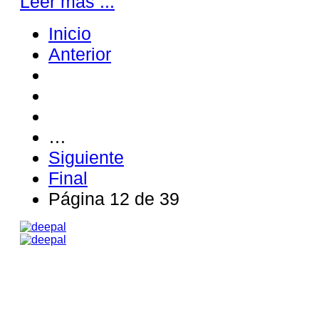
Leer más ...
Inicio
Anterior
…
Siguiente
Final
Página 12 de 39