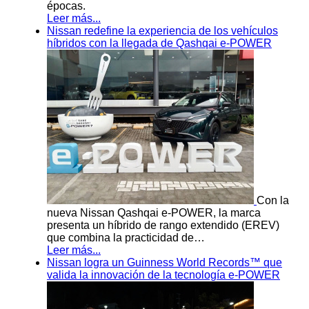
épocas.
Leer más...
Nissan redefine la experiencia de los vehículos
híbridos con la llegada de Qashqai e-POWER
Con la
nueva Nissan Qashqai e-POWER, la marca
presenta un híbrido de rango extendido (EREV)
que combina la practicidad de…
Leer más...
Nissan logra un Guinness World Records™ que
valida la innovación de la tecnología e-POWER