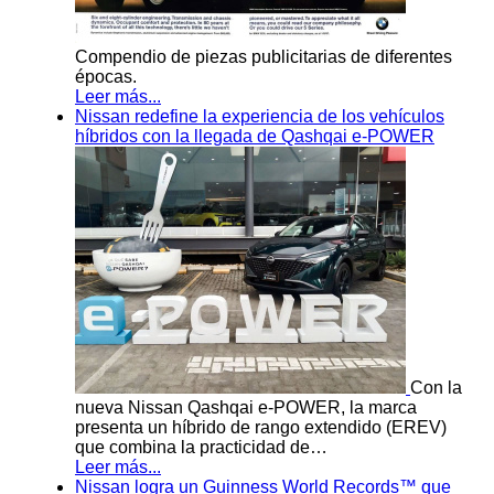
Compendio de piezas publicitarias de diferentes
épocas.
Leer más...
Nissan redefine la experiencia de los vehículos
híbridos con la llegada de Qashqai e-POWER
Con la
nueva Nissan Qashqai e-POWER, la marca
presenta un híbrido de rango extendido (EREV)
que combina la practicidad de…
Leer más...
Nissan logra un Guinness World Records™ que