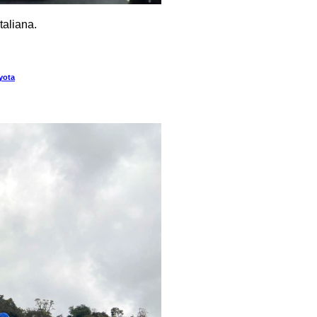
taliana.
yota