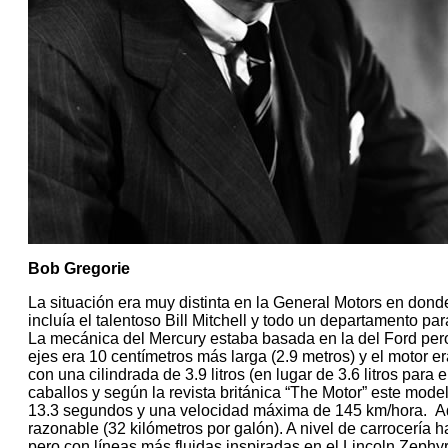
Bob Gregorie
La situación era muy distinta en la General Motors en dond
incluía el talentoso Bill Mitchell y todo un departamento par
La mecánica del Mercury estaba basada en la del Ford per
ejes era 10 centímetros más larga (2.9 metros) y el motor e
con una cilindrada de 3.9 litros (en lugar de 3.6 litros para
caballos y según la revista británica “The Motor” este mod
13.3 segundos y una velocidad máxima de 145 km/hora. A
razonable (32 kilómetros por galón). A nivel de carrocería
pero con líneas más fluidas inspiradas en el Lincoln Zephyr