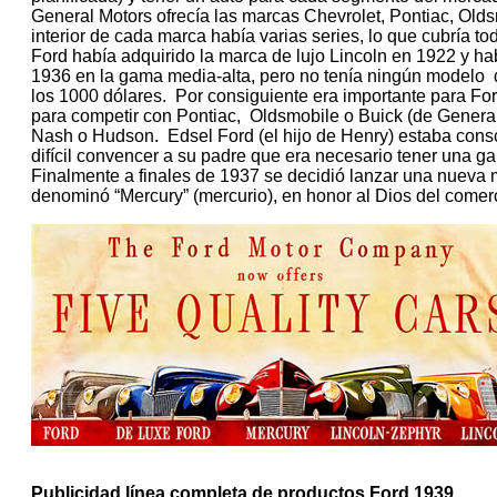
General Motors ofrecía las marcas Chevrolet, Pontiac, Oldsm
interior de cada marca había varias series, lo que cubría to
Ford había adquirido la marca de lujo Lincoln en 1922 y ha
1936 en la gama media-alta, pero no tenía ningún modelo
los 1000 dólares. Por consiguiente era importante para Fo
para competir con Pontiac, Oldsmobile o Buick (de Genera
Nash o Hudson. Edsel Ford (el hijo de Henry) estaba consc
difícil convencer a su padre que era necesario tener una 
Finalmente a finales de 1937 se decidió lanzar una nueva 
denominó “Mercury” (mercurio), en honor al Dios del comerc
Publicidad línea completa de productos Ford 1939