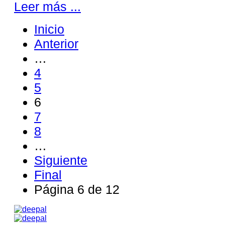
Leer más ...
Inicio
Anterior
…
4
5
6
7
8
…
Siguiente
Final
Página 6 de 12