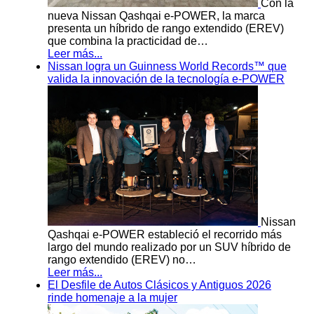
Con la
nueva Nissan Qashqai e-POWER, la marca
presenta un híbrido de rango extendido (EREV)
que combina la practicidad de…
Leer más...
Nissan logra un Guinness World Records™ que
valida la innovación de la tecnología e-POWER
Nissan
Qashqai e-POWER estableció el recorrido más
largo del mundo realizado por un SUV híbrido de
rango extendido (EREV) no…
Leer más...
El Desfile de Autos Clásicos y Antiguos 2026
rinde homenaje a la mujer