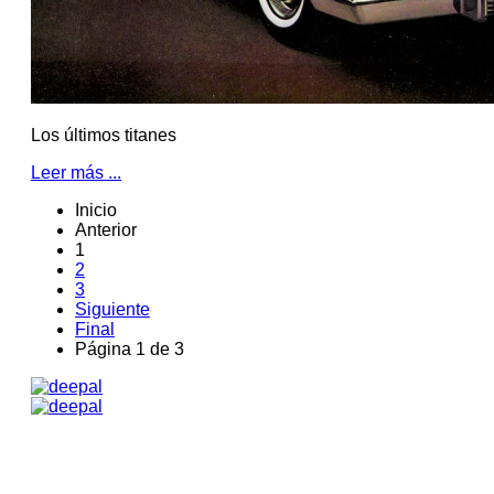
Los últimos titanes
Leer más ...
Inicio
Anterior
1
2
3
Siguiente
Final
Página 1 de 3